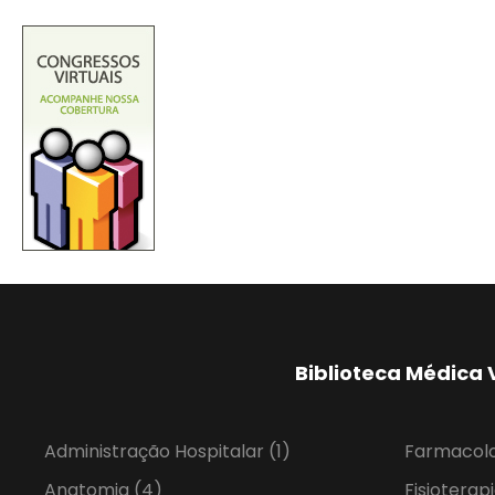
Biblioteca Médica 
Administração Hospitalar
(1)
Farmacol
Anatomia
(4)
Fisioterap