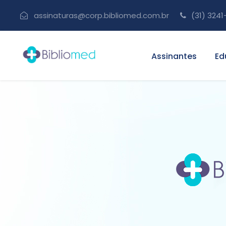
assinaturas@corp.bibliomed.com.br
(31) 3241
Assinantes
Ed