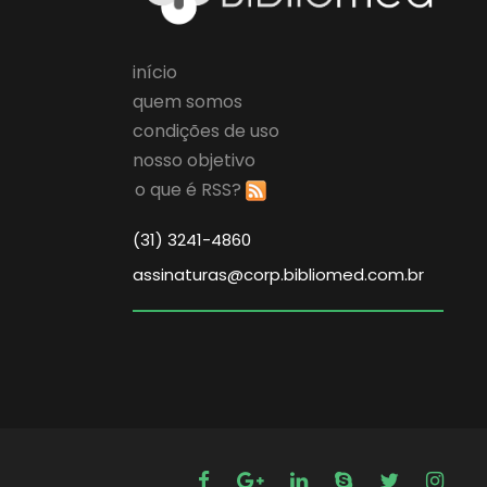
início
quem somos
condições de uso
nosso objetivo
o que é RSS?
(31) 3241-4860
assinaturas@corp.bibliomed.com.br