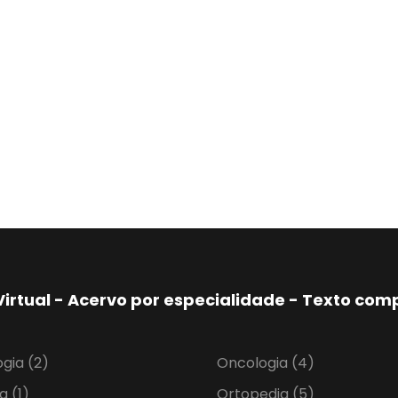
Virtual - Acervo por especialidade - Texto co
ogia
(2)
Oncologia
(4)
ia
(1)
Ortopedia
(5)