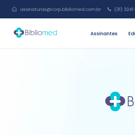
assinaturas@corp.bibliomed.com.br
(31) 3241
Assinantes
Ed