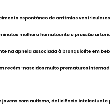
ecimento espontâneo de arritmias ventriculares
inutos melhora hematócrito e pressão arteria
nte na apneia associada à bronquiolite em beb
 em recém-nascidos muito prematuros internad
jovens com autismo, deficiência intelectual e 