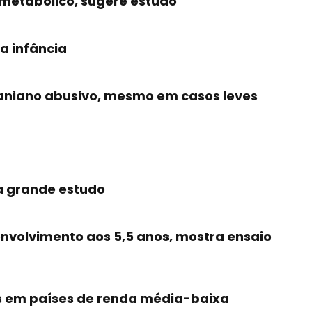
ometabólico, sugere estudo
a infância
aniano abusivo, mesmo em casos leves
a grande estudo
nvolvimento aos 5,5 anos, mostra ensaio
os em países de renda média-baixa