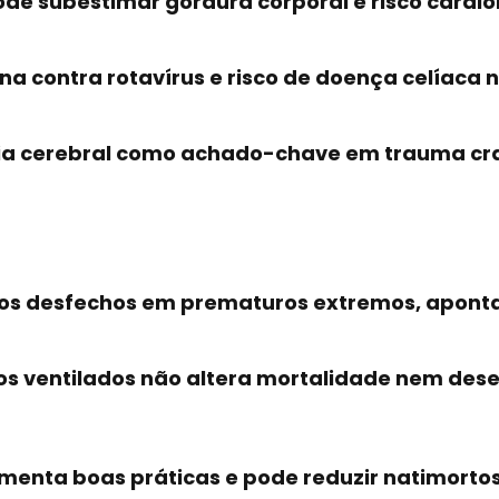
de subestimar gordura corporal e risco cardi
na contra rotavírus e risco de doença celíaca n
ia cerebral como achado-chave em trauma cr
 os desfechos em prematuros extremos, apont
s ventilados não altera mortalidade nem dese
umenta boas práticas e pode reduzir natimort