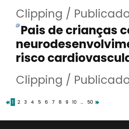
Clipping / Publicad
Pais de crianças 
neurodesenvolvime
risco cardiovascul
Clipping / Publicad
1
2
3
4
5
6
7
8
9
10
...
50