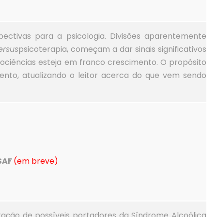
pectivas para a psicologia. Divisões aparentemente
ersus
psicoterapia, começam a dar sinais significativos
rociências esteja em franco crescimento. O propósito
ento, atualizando o leitor acerca do que vem sendo
 SAF
(em breve)
tação de possíveis portadores da Síndrome Alcoólica