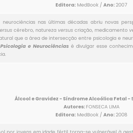
Editora:
MedBook /
Ano:
2007
s neurociências nas últimas décadas abriu novas pers
ersus
cérebro, natureza
versus
criação, medicamento
v
atural que a área de intersecção entre psicologia e neu
 Psicologia e Neurociências
é divulgar esse conhecim
ia.
Álcool e Gravidez - Síndrome Alcoólica Fetal -
Autores:
FONSECA LIMA
Editora:
MedBook /
Ano:
2008
 por jovens em idade fértil torna-se vulnerável à ges