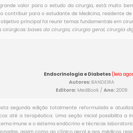
rande valor para o estudo da cirurgia, está muito be
contribuir para o estudante de Medicina, residente de c
 objetivo principal foi reunir temas fundamentais em cir
 cirúrgicas:
bases da cirurgia, cirurgia geral, cirurgia d
Endocrinologia e Diabetes
(leia ago
Autores:
BANDEIRA
Editora:
MedBook /
Ano:
2009
esta segunda edição totalmente reformulada e atualiza
cos até a terapêutica. Uma seção inicial possibilita a
stema imune e o sistema endócrino e técnicas laboratoria
cionadas, assim como ao clínico geral e aos médicos re