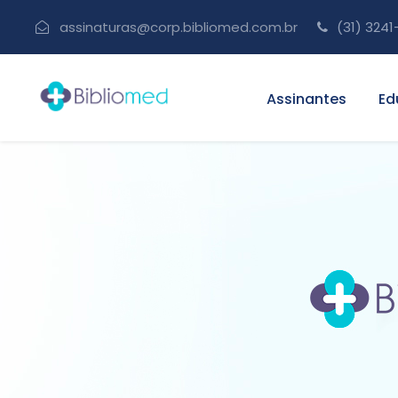
assinaturas@corp.bibliomed.com.br
(31) 3241
Assinantes
Ed