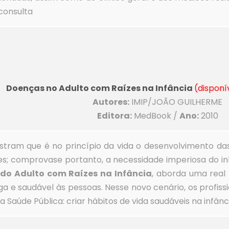
consulta
Doenças no Adulto com Raízes na Infância
(disponí
Autores:
IMIP/JOÃO GUILHERME
Editora:
MedBook /
Ano:
2010
nstram que é no princípio da vida o desenvolvimento 
s; comprovase portanto, a necessidade imperiosa do i
do Adulto com Raízes na Infância
, aborda uma real 
nga e saudável às pessoas. Nesse novo cenário, os profis
 Saúde Pública: criar hábitos de vida saudáveis na infâ