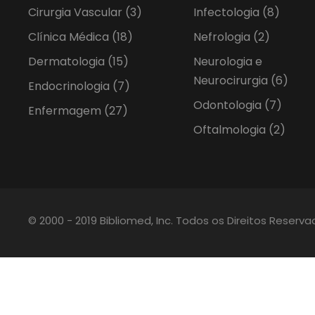
Cirurgia Vascular
(3)
Infectologia
(8)
Clínica Médica
(18)
Nefrologia
(2)
Dermatologia
(15)
Neurologia e
Neurocirurgia
(6)
Endocrinologia
(7)
Odontologia
(7)
Enfermagem
(27)
Oftalmologia
(2)
© 2000 - 2019 Bibliomed, Inc. Todos os Direitos Reserv