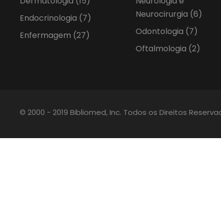
Dermatologia
(15)
Neurologia e
Neurocirurgia
(6)
Endocrinologia
(7)
Odontologia
(7)
Enfermagem
(27)
Oftalmologia
(2)
© 2000 - 2019 Bibliomed, Inc. Todos os Direitos Reserv