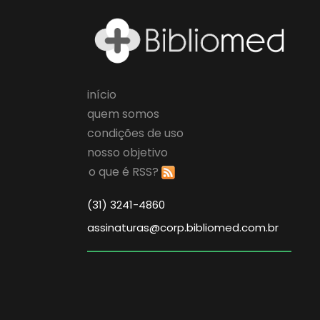
início
quem somos
condições de uso
nosso objetivo
o que é RSS?
(31) 3241-4860
assinaturas@corp.bibliomed.com.br