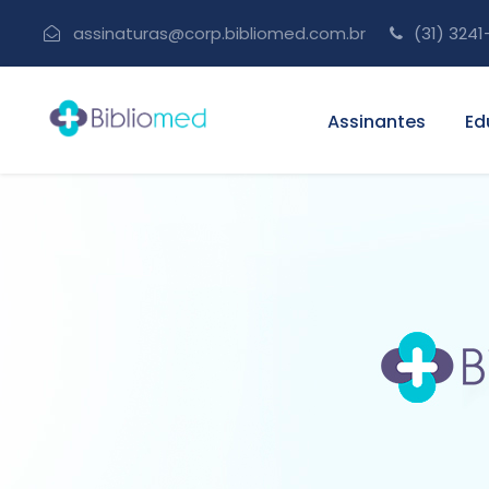
assinaturas@corp.bibliomed.com.br
(31) 3241
Assinantes
Ed