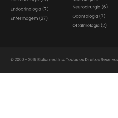
Neurocirurgia
(6)
Endocrinologia
(7)
Odontologia
(7)
Enfermagem
(27)
Oftalmologia
(2)
© 2000 - 2019 Bibliomed, Inc. Todos os Direitos Reserv