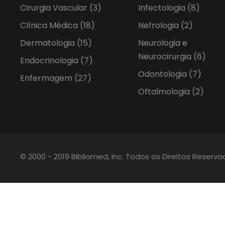
Cirurgia Vascular
(3)
Infectologia
(8)
Clínica Médica
(18)
Nefrologia
(2)
Dermatologia
(15)
Neurologia e
Neurocirurgia
(6)
Endocrinologia
(7)
Odontologia
(7)
Enfermagem
(27)
Oftalmologia
(2)
© 2000 - 2019 Bibliomed, Inc. Todos os Direitos Reserv