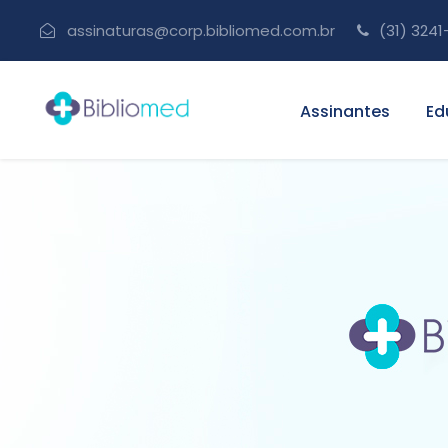
assinaturas@corp.bibliomed.com.br
(31) 3241
Assinantes
Ed