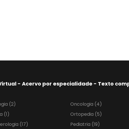
Virtual - Acervo por especialidade - Texto co
ogia
(2)
Oncologia
(4)
ia
(1)
Ortopedia
(5)
erologia
(17)
Pediatria
(19)