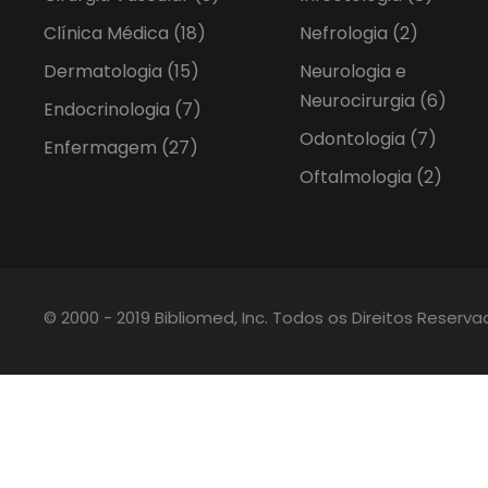
Clínica Médica
(18)
Nefrologia
(2)
Dermatologia
(15)
Neurologia e
Neurocirurgia
(6)
Endocrinologia
(7)
Odontologia
(7)
Enfermagem
(27)
Oftalmologia
(2)
© 2000 - 2019 Bibliomed, Inc. Todos os Direitos Reserv