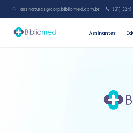
assinaturas@corp.bibliomed.com.br
(31) 3241
Assinantes
Ed