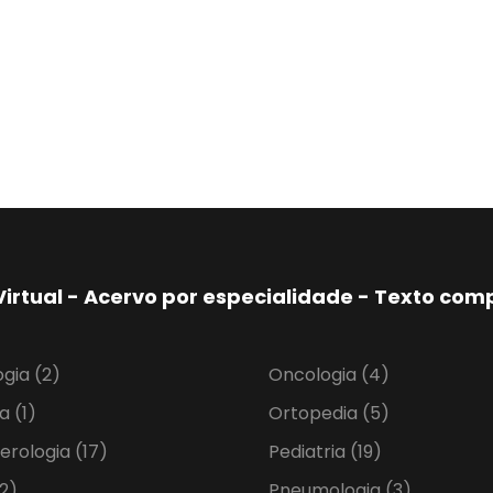
Virtual - Acervo por especialidade - Texto co
ogia
(2)
Oncologia
(4)
ia
(1)
Ortopedia
(5)
erologia
(17)
Pediatria
(19)
2)
Pneumologia
(3)