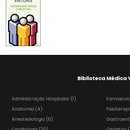
Biblioteca Médica 
Administração Hospitalar
(1)
Farmacol
Anatomia
(4)
Fisioterap
Anestesiologia
(6)
Gastroent
Cardiologia
(20)
Geriatria
(