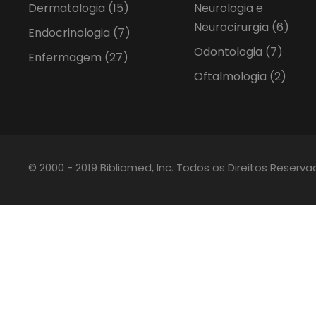
Dermatologia
(15)
Neurologia e
Neurocirurgia
(6)
Endocrinologia
(7)
Odontologia
(7)
Enfermagem
(27)
Oftalmologia
(2)
© 2000 - 2019 Bibliomed, Inc. Todos os Direitos Reserv