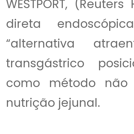
WESTPORT, (Reuters 
direta endoscóp
“alternativa atra
transgástrico posi
como método não ci
nutrição jejunal.