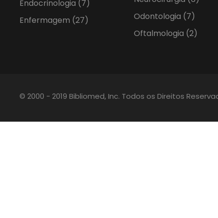
Endocrinologia
(7)
Odontologia
(7)
Enfermagem
(27)
Oftalmologia
(2)
© 2000 - 2019 Bibliomed, Inc. Todos os Direitos Reserv