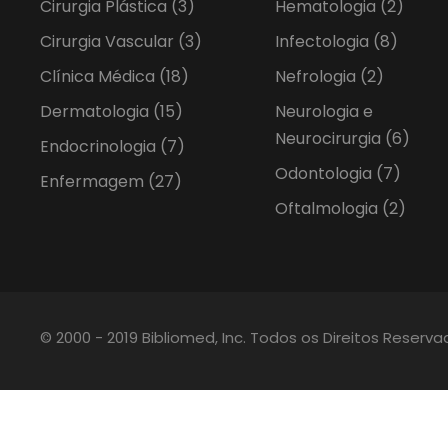
Cirurgia Plástica
(3)
Hematologia
(2)
Cirurgia Vascular
(3)
Infectologia
(8)
Clínica Médica
(18)
Nefrologia
(2)
Dermatologia
(15)
Neurologia e
Neurocirurgia
(6)
Endocrinologia
(7)
Odontologia
(7)
Enfermagem
(27)
Oftalmologia
(2)
© 2000 - 2019 Bibliomed, Inc. Todos os Direitos Reserv