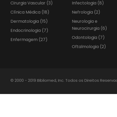
Cirurgia Vascular
(3)
Infectologia
(8)
Clínica Médica
(18)
Nefrologia
(2)
Dermatologia
(15)
Neurologia e
Neurocirurgia
(6)
Endocrinologia
(7)
Odontologia
(7)
Enfermagem
(27)
Oftalmologia
(2)
© 2000 - 2019 Bibliomed, Inc. Todos os Direitos Reserv