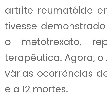
artrite reumatóide 
tivesse demonstrado 
o metotrexato, r
terapêutica. Agora, o
várias ocorrências d
e a 12 mortes.