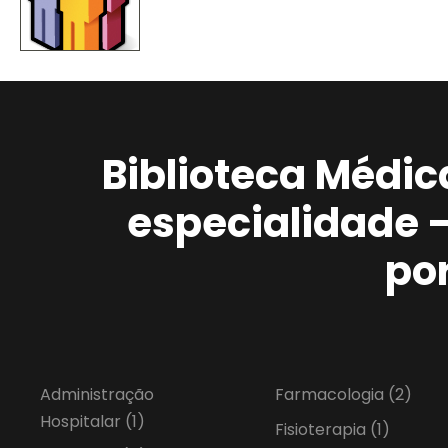
Biblioteca Médic
especialidade 
po
Administração
Farmacologia
(2)
Hospitalar
(1)
Fisioterapia
(1)