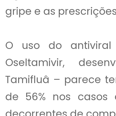
gripe e as prescrições
O uso do antivira
Oseltamivir, dese
Tamifluâ – parece t
de 56% nos casos d
decorrentes de compl