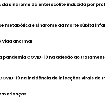
 da síndrome da enterocolite induzida por pro
e metabólica e síndrome da morte súbita infan
e vida anormal
o da pandemia COVID-19 na adesão ao tratame
OVID-19 na incidência de infecções virais do t
 em crianças