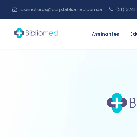
assinaturas@corp.bibliomed.com.br
(31) 3241
Assinantes
Ed