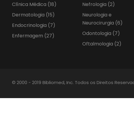
Clínica Médica
(18)
Nefrologia
(2)
Dermatologia
(15)
Neurologia e
Neurocirurgia
(6)
Endocrinologia
(7)
Odontologia
(7)
Enfermagem
(27)
Oftalmologia
(2)
© 2000 - 2019 Bibliomed, Inc. Todos os Direitos Reserv