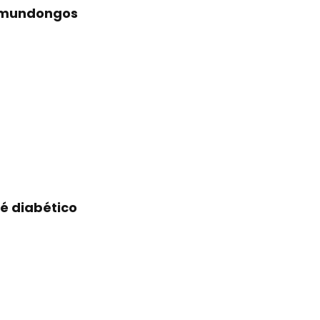
camundongos
é diabético