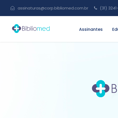
assinaturas@corp.bibliomed.com.br
(31) 3241
Assinantes
Ed