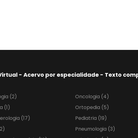
Virtual - Acervo por especialidade - Texto co
ogia
(2)
Oncologia
(4)
ia
(1)
Ortopedia
(5)
erologia
(17)
Pediatria
(19)
2)
Pneumologia
(3)