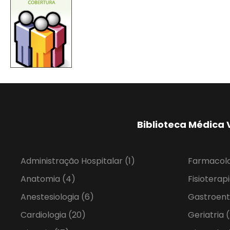
Biblioteca Médica 
Administração Hospitalar
(1)
Farmacol
Anatomia
(4)
Fisioterap
Anestesiologia
(6)
Gastroent
Cardiologia
(20)
Geriatria
(