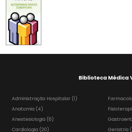
Biblioteca Médica 
Administração Hospitalar
(1)
Farmacol
Anatomia
(4)
Fisioterap
Anestesiologia
(6)
Gastroent
Cardiologia
(20)
Geriatria
(