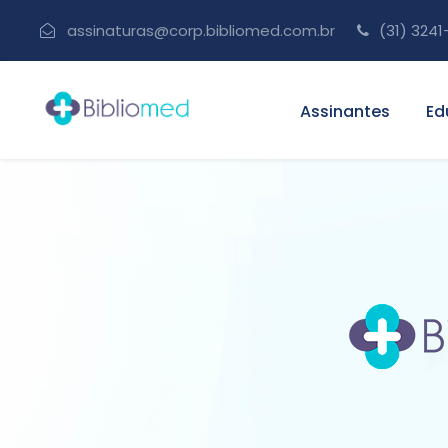
assinaturas@corp.bibliomed.com.br
(31) 3241
Assinantes
Ed