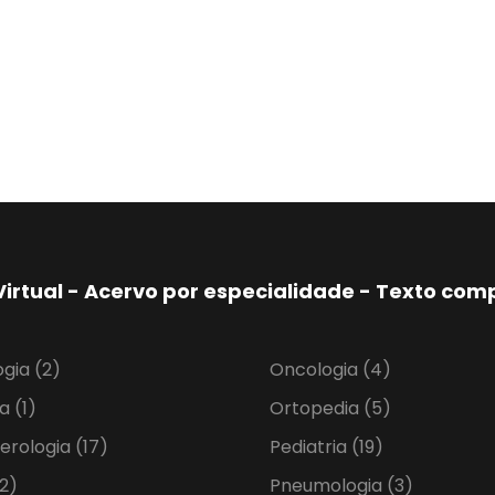
Virtual - Acervo por especialidade - Texto co
ogia
(2)
Oncologia
(4)
ia
(1)
Ortopedia
(5)
erologia
(17)
Pediatria
(19)
2)
Pneumologia
(3)