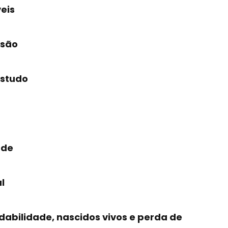
eis
isão
estudo
úde
l
abilidade, nascidos vivos e perda de