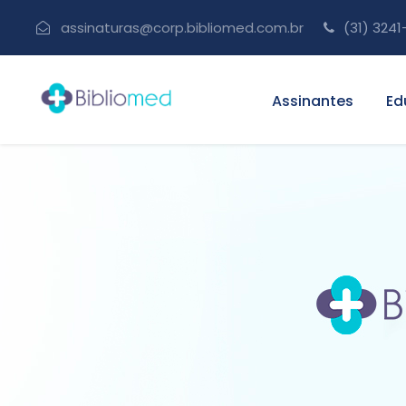
assinaturas@corp.bibliomed.com.br
(31) 3241
Assinantes
Ed