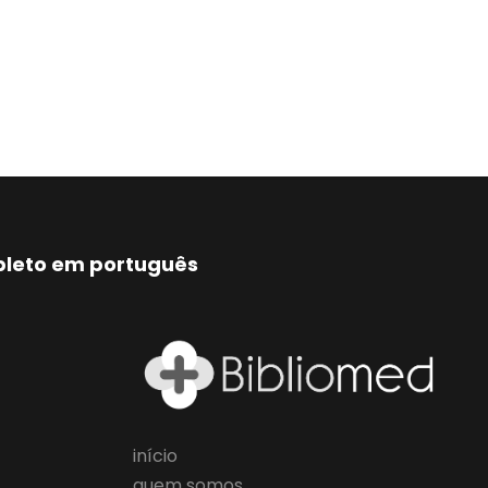
mpleto em português
início
quem somos