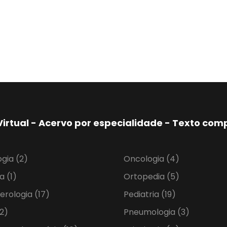
Virtual - Acervo por especialidade - Texto co
ogia
(2)
Oncologia
(4)
ia
(1)
Ortopedia
(5)
erologia
(17)
Pediatria
(19)
2)
Pneumologia
(3)