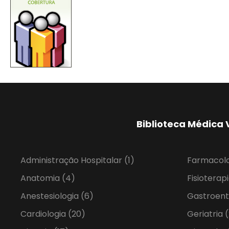
Biblioteca Médica 
Administração Hospitalar
(1)
Farmacol
Anatomia
(4)
Fisioterap
Anestesiologia
(6)
Gastroent
Cardiologia
(20)
Geriatria
(