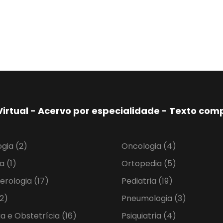
Virtual - Acervo por especialidade - Texto co
ogia
(2)
Oncologia
(4)
ia
(1)
Ortopedia
(5)
erologia
(17)
Pediatria
(19)
2)
Pneumologia
(3)
ia e Obstetrícia
(16)
Psiquiatria
(4)