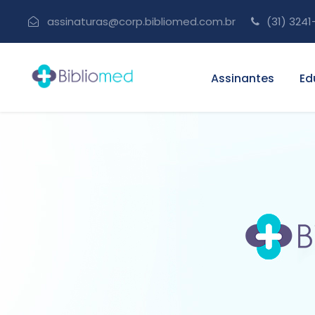
assinaturas@corp.bibliomed.com.br
(31) 3241
Assinantes
Ed