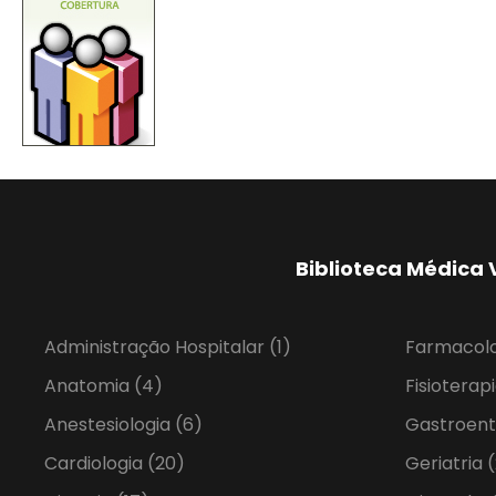
Biblioteca Médica 
Administração Hospitalar
(1)
Farmacol
Anatomia
(4)
Fisioterap
Anestesiologia
(6)
Gastroent
Cardiologia
(20)
Geriatria
(