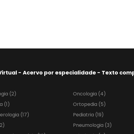
Virtual - Acervo por especialidade - Texto co
ogia
(2)
Oncologia
(4)
ia
(1)
Ortopedia
(5)
erologia
(17)
Pediatria
(19)
2)
Pneumologia
(3)