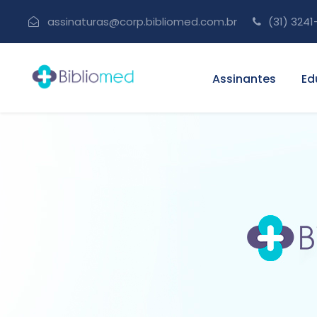
assinaturas@corp.bibliomed.com.br
(31) 3241
Assinantes
Ed