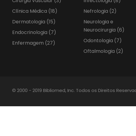
Cirurgia Vascular
(3)
Infectologia
(8)
Clínica Médica
(18)
Nefrologia
(2)
Dermatologia
(15)
Neurologia e
Neurocirurgia
(6)
Endocrinologia
(7)
Odontologia
(7)
Enfermagem
(27)
Oftalmologia
(2)
© 2000 - 2019 Bibliomed, Inc. Todos os Direitos Reserv