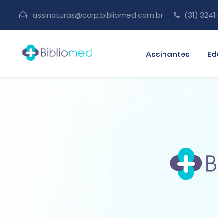
assinaturas@corp.bibliomed.com.br
(31) 3241
Assinantes
Ed