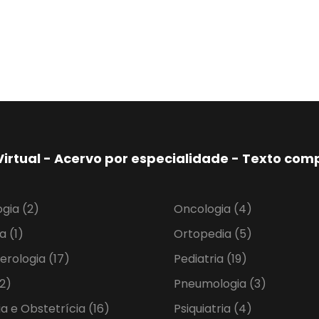
Virtual - Acervo por especialidade - Texto co
ogia
(2)
Oncologia
(4)
ia
(1)
Ortopedia
(5)
erologia
(17)
Pediatria
(19)
2)
Pneumologia
(3)
ia e Obstetrícia
(16)
Psiquiatria
(4)