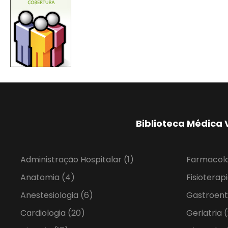
Biblioteca Médica 
Administração Hospitalar
(1)
Farmacol
Anatomia
(4)
Fisioterap
Anestesiologia
(6)
Gastroent
Cardiologia
(20)
Geriatria
(