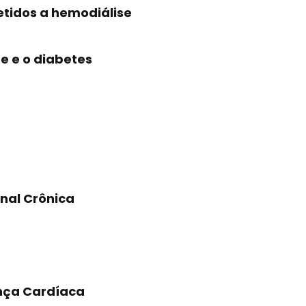
etidos a hemodiálise
e e o diabetes
enal Crônica
ença Cardíaca