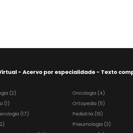
Virtual - Acervo por especialidade - Texto co
ogia
(2)
Oncologia
(4)
ia
(1)
Ortopedia
(5)
erologia
(17)
Pediatria
(19)
2)
Pneumologia
(3)