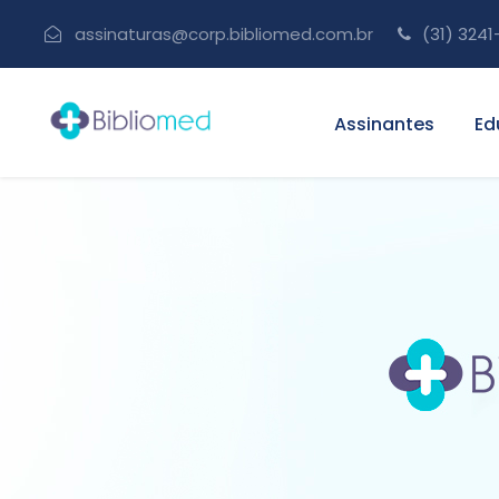
assinaturas@corp.bibliomed.com.br
(31) 3241
Assinantes
Ed