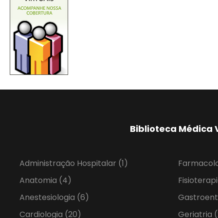
Biblioteca Médica 
Administração Hospitalar
(1)
Farmacol
Anatomia
(4)
Fisioterap
Anestesiologia
(6)
Gastroent
Cardiologia
(20)
Geriatria
(