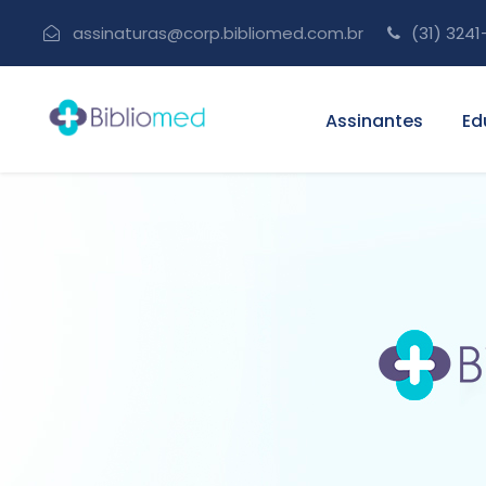
assinaturas@corp.bibliomed.com.br
(31) 3241
Assinantes
Ed