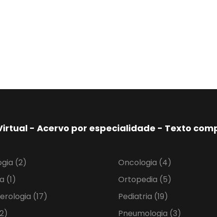
Virtual - Acervo por especialidade - Texto co
ogia
(2)
Oncologia
(4)
ia
(1)
Ortopedia
(5)
erologia
(17)
Pediatria
(19)
2)
Pneumologia
(3)