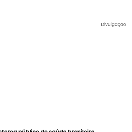
Divulgação
stema público de saúde brasileiro