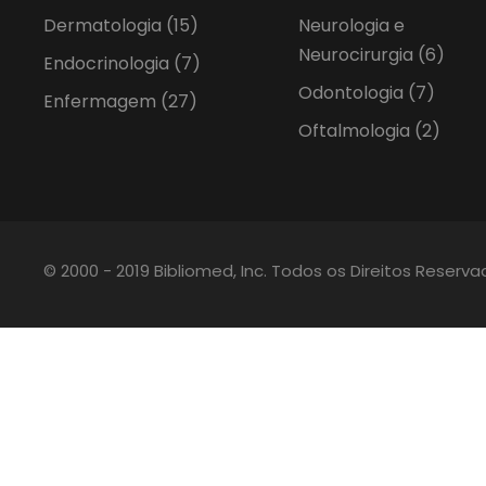
Dermatologia
(15)
Neurologia e
Neurocirurgia
(6)
Endocrinologia
(7)
Odontologia
(7)
Enfermagem
(27)
Oftalmologia
(2)
© 2000 - 2019 Bibliomed, Inc. Todos os Direitos Reserv