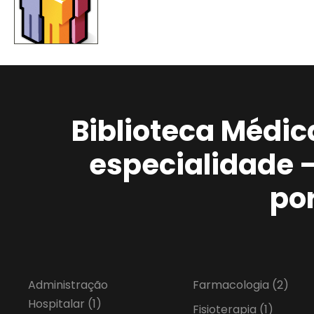
Biblioteca Médic
especialidade 
po
Administração
Farmacologia
(2)
Hospitalar
(1)
Fisioterapia
(1)