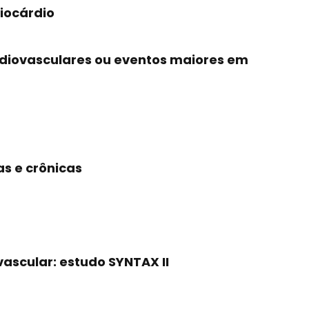
iocárdio
rdiovasculares ou eventos maiores em
s e crônicas
ascular: estudo SYNTAX II