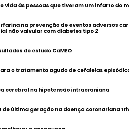
e vida às pessoas que tiveram um infarto do m
arfarina na prevenção de eventos adversos ca
al não valvular com diabetes tipo 2
sultados do estudo CaMEO
ara o tratamento agudo de cefaleias episódica
a cerebral na hipotensão intracraniana
de última geração na doença coronariana triv
 a melhorar a enxaqueca