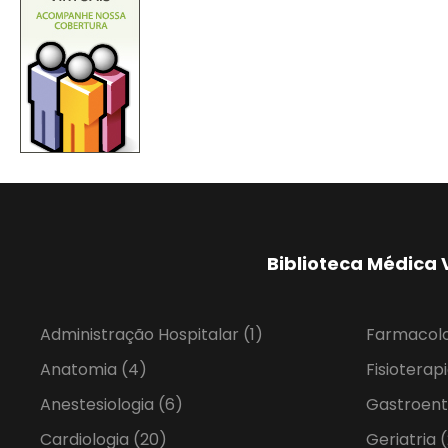
Biblioteca Médica 
Administração Hospitalar
(1)
Farmacol
Anatomia
(4)
Fisioterap
Anestesiologia
(6)
Gastroent
Cardiologia
(20)
Geriatria
(