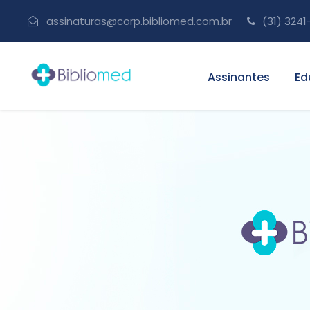
assinaturas@corp.bibliomed.com.br
(31) 3241
Assinantes
Ed