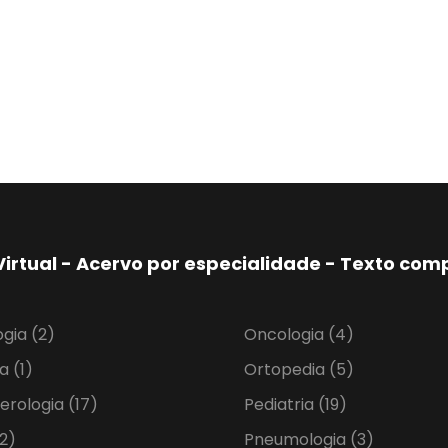
Virtual - Acervo por especialidade - Texto co
ogia
(2)
Oncologia
(4)
ia
(1)
Ortopedia
(5)
erologia
(17)
Pediatria
(19)
2)
Pneumologia
(3)