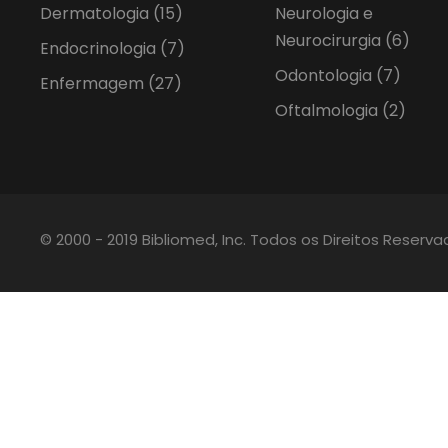
Dermatologia
(15)
Neurologia e
Neurocirurgia
(6)
Endocrinologia
(7)
Odontologia
(7)
Enfermagem
(27)
Oftalmologia
(2)
© 2000 - 2019 Bibliomed, Inc. Todos os Direitos Reserv