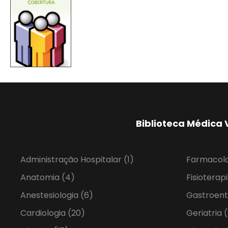
Biblioteca Médica 
Administração Hospitalar
(1)
Farmacol
Anatomia
(4)
Fisioterap
Anestesiologia
(6)
Gastroent
Cardiologia
(20)
Geriatria
(