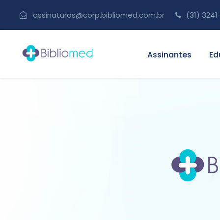
assinaturas@corp.bibliomed.com.br
(31) 3241
Assinantes
Ed