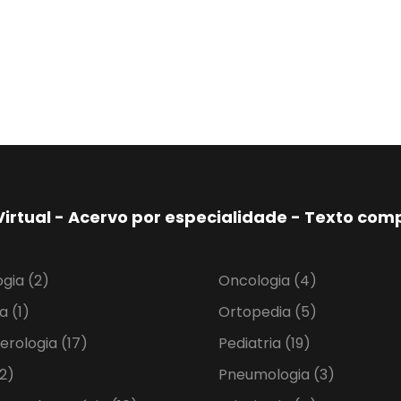
Virtual - Acervo por especialidade - Texto co
ogia
(2)
Oncologia
(4)
ia
(1)
Ortopedia
(5)
erologia
(17)
Pediatria
(19)
2)
Pneumologia
(3)