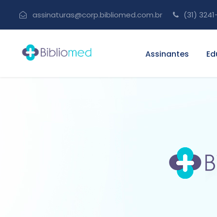
assinaturas@corp.bibliomed.com.br
(31) 3241
Assinantes
Ed