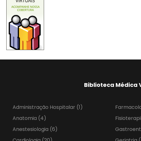
Biblioteca Médica 
Administração Hospitalar
(1)
Farmacol
Anatomia
(4)
Fisioterap
Anestesiologia
(6)
Gastroent
Cardiologia
(20)
Geriatria
(