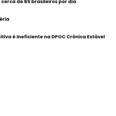
erca de 85 brasileiros por dia
éria
tiva é Ineficiente na DPOC Crônica Estável