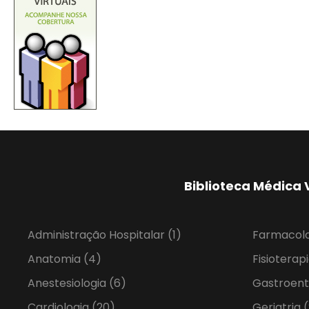
Biblioteca Médica 
Administração Hospitalar
(1)
Farmacol
Anatomia
(4)
Fisioterap
Anestesiologia
(6)
Gastroent
Cardiologia
(20)
Geriatria
(