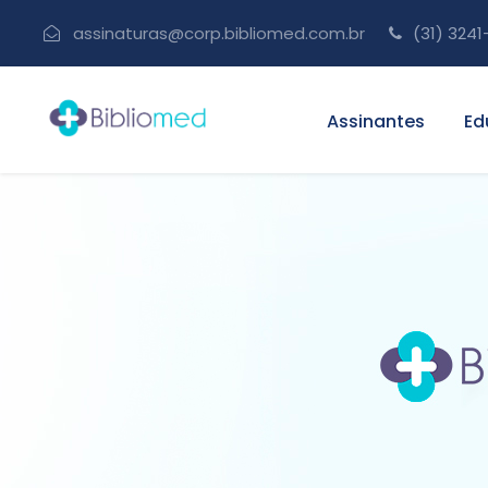
assinaturas@corp.bibliomed.com.br
(31) 3241
Assinantes
Ed