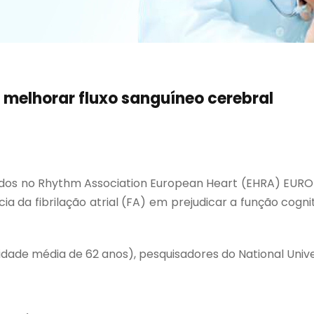
e melhorar fluxo sanguíneo cerebral
os no Rhythm Association European Heart (EHRA) EUROP
ncia da fibrilação atrial (FA) em prejudicar a função co
e média de 62 anos), pesquisadores do National University