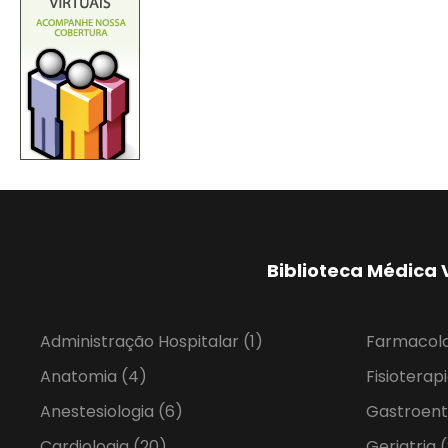
Biblioteca Médica 
Administração Hospitalar
(1)
Farmacol
Anatomia
(4)
Fisioterap
Anestesiologia
(6)
Gastroent
Cardiologia
(20)
Geriatria
(