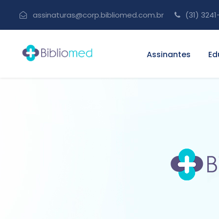
assinaturas@corp.bibliomed.com.br
(31) 3241
Assinantes
Ed