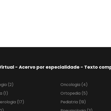
Virtual - Acervo por especialidade - Texto co
ogia
(2)
Oncologia
(4)
ia
(1)
Ortopedia
(5)
erologia
(17)
Pediatria
(19)
2)
Pneumologia
(3)