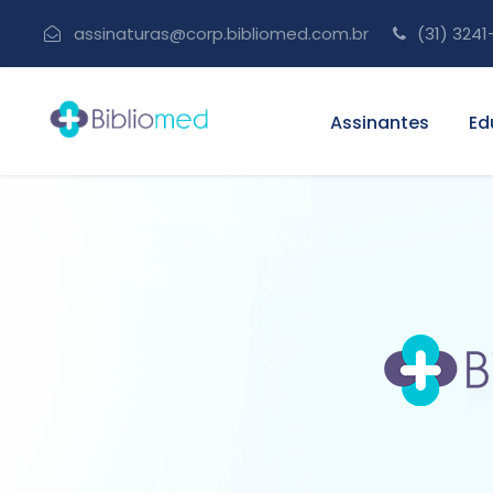
assinaturas@corp.bibliomed.com.br
(31) 3241
Assinantes
Ed