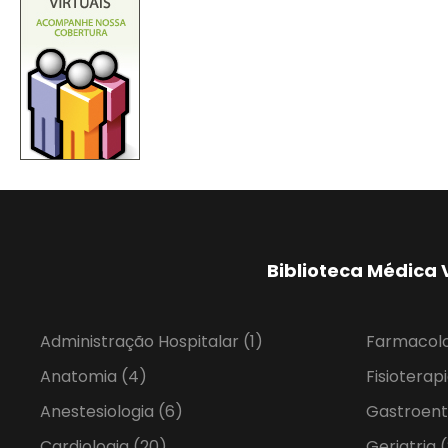
Biblioteca Médica 
Administração Hospitalar
(1)
Farmacol
Anatomia
(4)
Fisioterap
Anestesiologia
(6)
Gastroent
Cardiologia
(20)
Geriatria
(