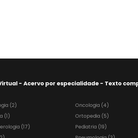
Virtual - Acervo por especialidade - Texto co
ogia
(2)
Oncologia
(4)
ia
(1)
Ortopedia
(5)
erologia
(17)
Pediatria
(19)
2)
Pneumologia
(3)