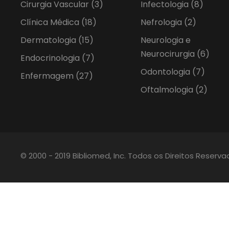
Cirurgia Vascular
(3)
Infectologia
(8)
Clínica Médica
(18)
Nefrologia
(2)
Dermatologia
(15)
Neurologia e
Neurocirurgia
(6)
Endocrinologia
(7)
Odontologia
(7)
Enfermagem
(27)
Oftalmologia
(2)
© 2000 - 2019 Bibliomed, Inc. Todos os Direitos Reserv