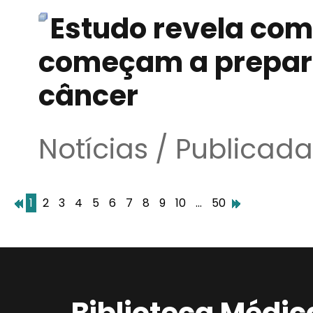
Estudo revela co
começam a prepara
câncer
Notícias / Publicad
1
2
3
4
5
6
7
8
9
10
...
50
Biblioteca Médic