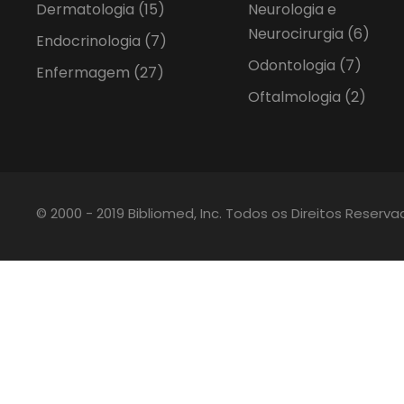
Dermatologia
(15)
Neurologia e
Neurocirurgia
(6)
Endocrinologia
(7)
Odontologia
(7)
Enfermagem
(27)
Oftalmologia
(2)
© 2000 - 2019 Bibliomed, Inc. Todos os Direitos Reserv