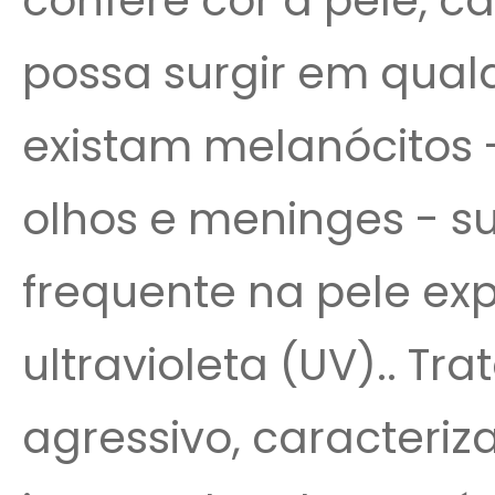
confere cor à pele, c
possa surgir em qual
existam melanócitos -
olhos e meninges - s
frequente na pele ex
ultravioleta (UV).. T
agressivo, caracteriz