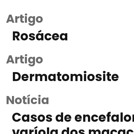
Artigo
Rosácea
Artigo
Dermatomiosite
Notícia
Casos de encefalo
varíola dos macac