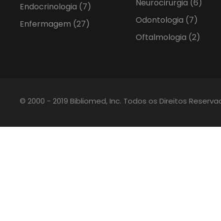
Neurocirurgia
(6)
Endocrinologia
(7)
Odontologia
(7)
Enfermagem
(27)
Oftalmologia
(2)
© 2000 - 2019 Bibliomed, Inc. Todos os Direitos Reserv