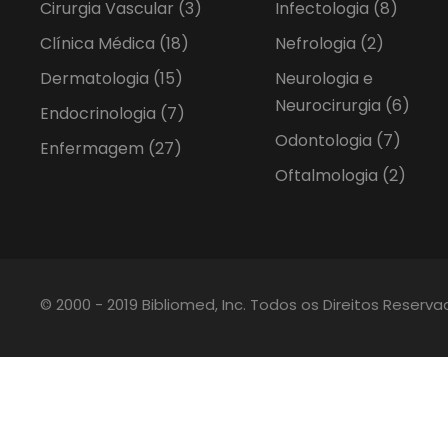
Cirurgia Vascular
(3)
Infectologia
(8)
Clínica Médica
(18)
Nefrologia
(2)
Dermatologia
(15)
Neurologia e
Neurocirurgia
(6)
Endocrinologia
(7)
Odontologia
(7)
Enfermagem
(27)
Oftalmologia
(2)
© 2000 - 2019 Bibliomed, Inc. Todos os Direitos Reserv