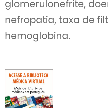
glomerulonefrite, doe
nefropatia, taxa de fi
hemoglobina.