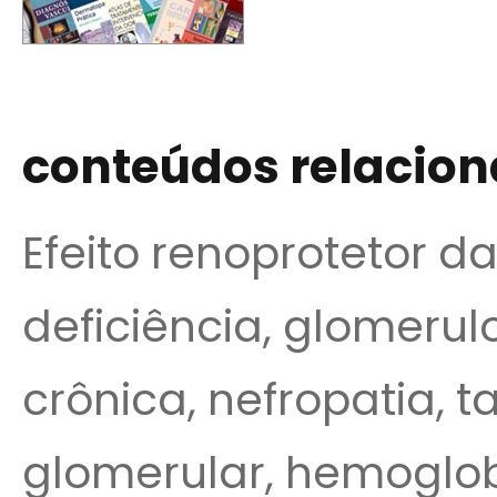
conteúdos relacio
Efeito renoprotetor d
deficiência, glomerul
crônica, nefropatia, t
glomerular, hemoglob