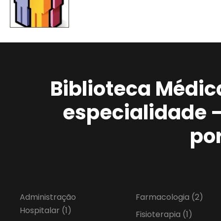
Biblioteca Médic
especialidade 
po
Administração
Farmacologia
(2)
Hospitalar
(1)
Fisioterapia
(1)