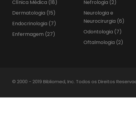
Clínica Médica
(18)
Nefrologia
(2)
Dermatologia
(15)
Neurologia e
Neurocirurgia
(6)
Endocrinologia
(7)
Odontologia
(7)
Enfermagem
(27)
Oftalmologia
(2)
© 2000 - 2019 Bibliomed, Inc. Todos os Direitos Reserv