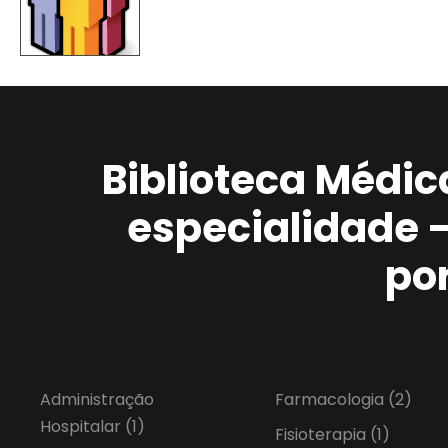
Biblioteca Médic
especialidade 
po
Administração
Farmacologia
(2)
Hospitalar
(1)
Fisioterapia
(1)