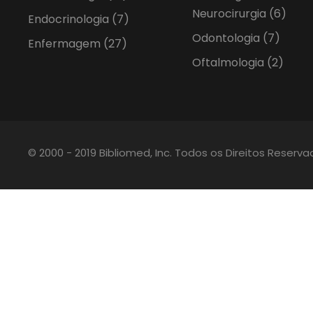
Neurocirurgia
(6)
Endocrinologia
(7)
Odontologia
(7)
Enfermagem
(27)
Oftalmologia
(2)
© 2000 - 2019 Bibliomed, Inc. Todos os Direitos Reserv