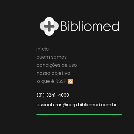
início
quem somos
condições de uso
nosso objetivo
o que é RSS?
(31) 3241-4860
assinaturas@corp.bibliomed.com.br