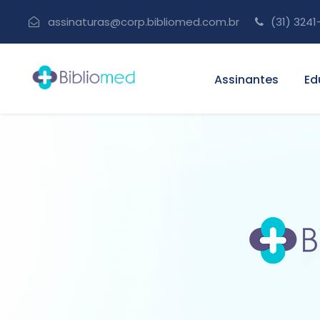
assinaturas@corp.bibliomed.com.br
(31) 3241
Assinantes
Ed