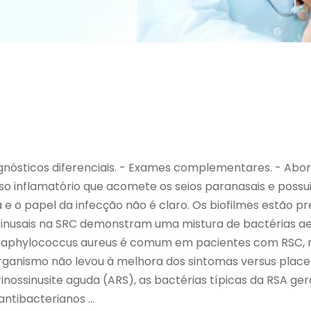
iagnósticos diferenciais. - Exames complementares. - Abo
o inflamatório que acomete os seios paranasais e possui 
 e o papel da infecção não é claro. Os biofilmes estão p
 sinusais na SRC demonstram uma mistura de bactérias ae
O Staphylococcus aureus é comum em pacientes com RSC
 organismo não levou à melhora dos sintomas versus plac
nossinusite aguda (ARS), as bactérias típicas da RSA g
ntibacterianos ...