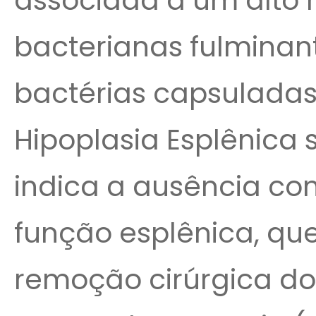
associada a um alto r
bacterianas fulminan
bactérias capsuladas.
Hipoplasia Esplênica 
indica a ausência co
função esplênica, qu
remoção cirúrgica do