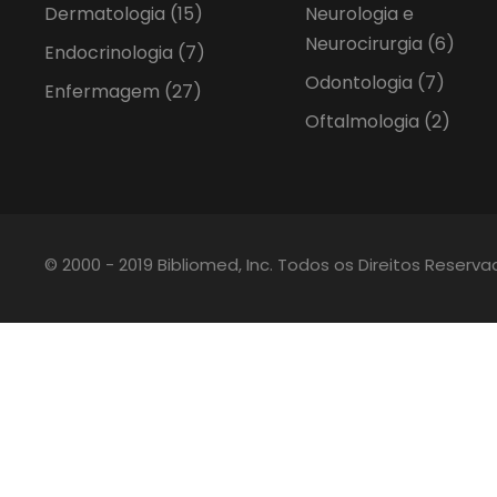
Dermatologia
(15)
Neurologia e
Neurocirurgia
(6)
Endocrinologia
(7)
Odontologia
(7)
Enfermagem
(27)
Oftalmologia
(2)
© 2000 - 2019 Bibliomed, Inc. Todos os Direitos Reserv