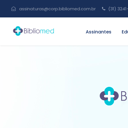
assinaturas@corp.bibliomed.com.br
(31) 3241
Assinantes
Ed