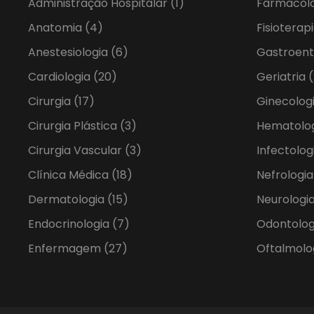
Administração Hospitalar
(1)
Farmacol
Anatomia
(4)
Fisioterap
Anestesiologia
(6)
Gastroent
Cardiologia
(20)
Geriatria
(
Cirurgia
(17)
Ginecolog
Cirurgia Plástica
(3)
Hematolo
Cirurgia Vascular
(3)
Infectolog
Clínica Médica
(18)
Nefrologi
Dermatologia
(15)
Neurologia
Endocrinologia
(7)
Odontolo
Enfermagem
(27)
Oftalmolo