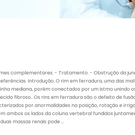
xames complementares. - Tratamento. - Obstrução da junç
 Referências. Introdução. O rim em ferradura, uma das 
 linha mediana, porém conectados por um istmo unindo os 
cido fibroso.. Os rins em ferradura são o defeito de fus
cterizados por anormalidades na posição, rotação e irriga
es em ambos os lados da coluna vertebral fundidos jun
s duas massas renais pode ...