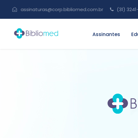
assinaturas@corp.bibliomed.com.br
(31) 3241
Assinantes
Ed