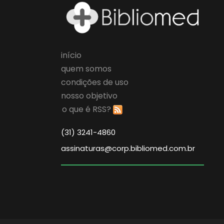
início
quem somos
condições de uso
nosso objetivo
o que é RSS?
(31) 3241-4860
assinaturas@corp.bibliomed.com.br